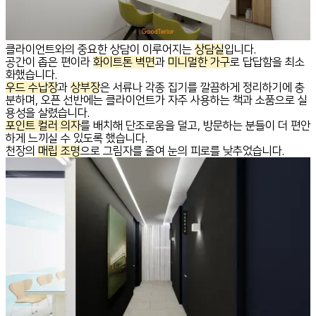
클라이언트와의 중요한 상담이 이루어지는
상담실
입니다.
공간이 좁은 편이라
화이트톤 벽면
과
미니멀한 가구
로 답답함을 최소
화했습니다.
우드 수납장
과
상부장
은 서류나 각종 집기를 깔끔하게 정리하기에 충
분하며, 오픈 선반에는 클라이언트가 자주 사용하는 책과 소품으로 실
용성을 살렸습니다.
포인트 컬러 의자
를 배치해 단조로움을 덜고, 방문하는 분들이 더 편안
하게 느끼실 수 있도록 했습니다.
천장의
매립 조명
으로 그림자를 줄여 눈의 피로를 낮추었습니다.