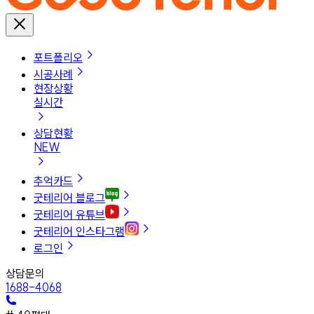
포트폴리오
시공사례
현장상황
실시간
상담현황
NEW
추억카드
굿테리어 블로그
굿테리어 유튜브
굿테리어 인스타그램
로그인
상담문의
1688-4068