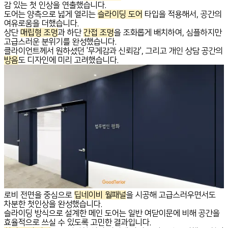
감 있는 첫 인상을 연출했습니다.
도어는 양측으로 넓게 열리는
슬라이딩 도어
타입을 적용해서, 공간의
여유로움을 더했습니다.
상단
매립형 조명
과 하단
간접 조명
을 조화롭게 배치하여, 심플하지만
고급스러운 분위기를 완성했습니다.
클라이언트께서 원하셨던 '무게감과 신뢰감', 그리고 개인 상담 공간의
방음
도 디자인에 미리 고려했습니다.
로비 전면을 중심으로
딥네이비 월패널
을 시공해 고급스러우면서도
차분한 첫인상을 완성했습니다.
슬라이딩 방식으로 설계한 메인 도어는 일반 여닫이문에 비해 공간을
효율적으로 쓰실 수 있도록 고민한 결과입니다.