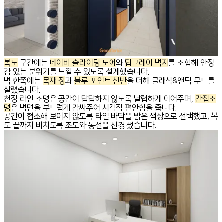
복도
구간에는
네이비 슬라이딩 도어
와
딥그레이 벽지
를 조합해 안정
감 있는 분위기를 느낄 수 있도록 설계했습니다.
벽 한쪽에는
목재 장
과
블루 포인트 선반
을 더해 클래식&앤틱 무드를
살렸습니다.
천장 라인 조명은 공간이 답답하지 않도록 날렵하게 이어주며,
간접조
명
은 벽면을 부드럽게 감싸주어 시각적 편안함을 줍니다.
공간이 협소해 보이지 않도록 타일 바닥을 밝은 색상으로 선택했고, 복
도 끝까지 비치도록 조도와 동선을 신경 썼습니다.