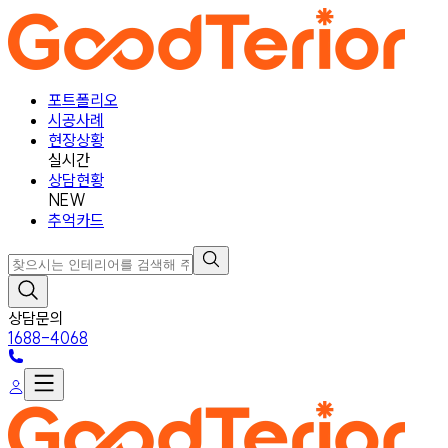
포트폴리오
시공사례
현장상황
실시간
상담현황
NEW
추억카드
상담문의
1688-4068