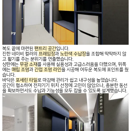
복도 끝에 마련된
팬트리 공간
입니다.
진한 네이비 컬러의
프레임장
과
노란색 수납장
을 조합해 딱딱하지 않
고 활기를 주는 분위기를 연출했습니다.
상판에는
무광 소재
를 사용해 실용성과 고급스러움을 더했으며, 위쪽
에는
매립 조명
과
간접 조명 라인
을 시공해 어두운 복도에 포인트를 줬
습니다.
바닥은
포세린 타일
로 마감해 관리가 쉽고 내구성을 높였습니다.
공간이 협소하여 전자기기 위치 선정에 고민이 많았으나, 충분한 동선
을 확보하면서도 수납과 기능성을 모두 잡을 수 있도록 설계했습니다.