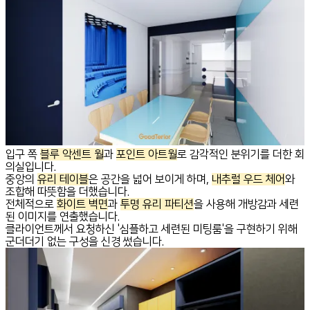
입구 쪽
블루 악센트 월
과
포인트 아트월
로 감각적인 분위기를 더한 회
의실입니다.
중앙의
유리 테이블
은 공간을 넓어 보이게 하며,
내추럴 우드 체어
와
조합해 따뜻함을 더했습니다.
전체적으로
화이트 벽면
과
투명 유리 파티션
을 사용해 개방감과 세련
된 이미지를 연출했습니다.
클라이언트께서 요청하신 '심플하고 세련된 미팅룸'을 구현하기 위해
군더더기 없는 구성을 신경 썼습니다.