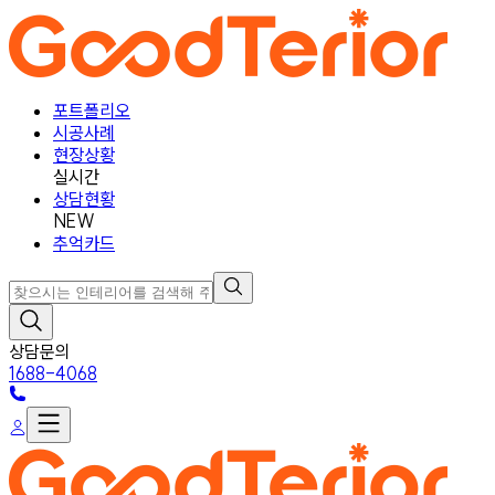
포트폴리오
시공사례
현장상황
실시간
상담현황
NEW
추억카드
상담문의
1688-4068