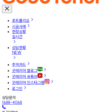
포트폴리오
시공사례
현장상황
실시간
상담현황
NEW
추억카드
굿테리어 블로그
굿테리어 유튜브
굿테리어 인스타그램
로그인
상담문의
1688-4068