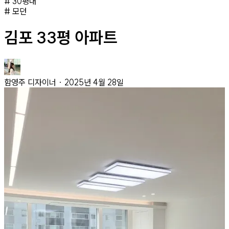
#
30평대
#
모던
김포 33평 아파트
함영주
디자이너
·
2025년 4월 28일