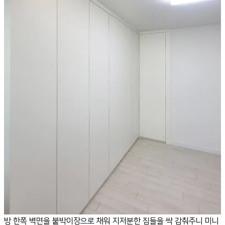
방 한쪽 벽면을 붙박이장으로 채워 지저분한 짐들을 싹 감춰주니 미니