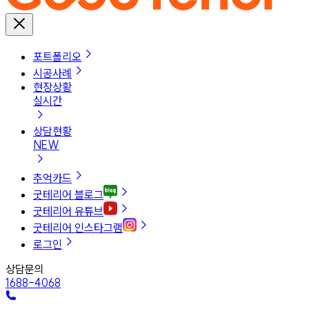
포트폴리오
시공사례
현장상황
실시간
상담현황
NEW
추억카드
굿테리어 블로그
굿테리어 유튜브
굿테리어 인스타그램
로그인
상담문의
1688-4068