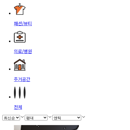
패션/뷰티
의료/병원
주거공간
전체