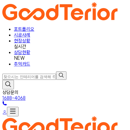
포트폴리오
시공사례
현장상황
실시간
상담현황
NEW
추억카드
상담문의
1688-4068