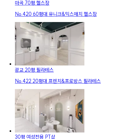
마곡 70평 헬스장
No.
420
60평대 유니크&믹스매치 헬스장
광교 20평 필라테스
No.
422
20평대 프렌치&프로방스 필라테스
30평 여성전용 PT샵