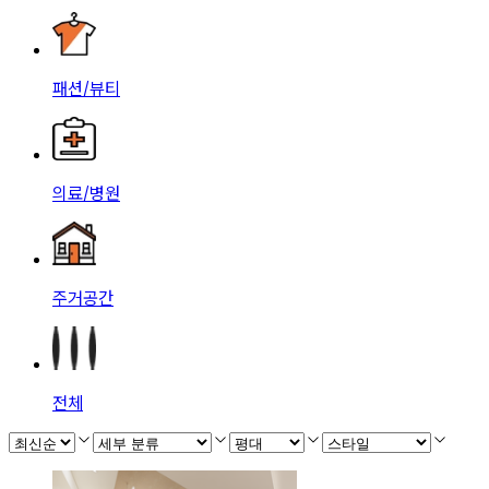
패션/뷰티
의료/병원
주거공간
전체