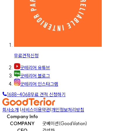
무료견적신청
굿테리어 유튜브
굿테리어 블로그
굿테리어 인스타그램
1688-4068
무료 견적 신청하기
회사소개
|
서비스이용약관
|
개인정보처리방침
Company Info
COMPANY
굿베이션(GoodVation)
CEO
강선차