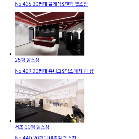
No.
436
30평대 클래식&앤틱 헬스장
25평 헬스장
No.
439
20평대 유니크&믹스매치 PT샵
서초 30평 헬스장
No.
440
20평대 내추럴 헬스장