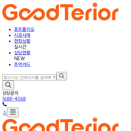
포트폴리오
시공사례
현장상황
실시간
상담현황
NEW
추억카드
상담문의
1688-4068