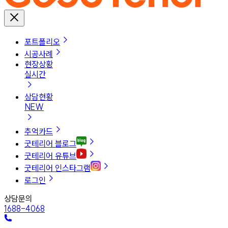
포트폴리오
시공사례
현장상황
실시간
상담현황
NEW
추억카드
굿테리어 블로그
굿테리어 유튜브
굿테리어 인스타그램
로그인
상담문의
1688-4068