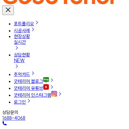
포트폴리오
시공사례
현장상황
실시간
상담현황
NEW
추억카드
굿테리어 블로그
굿테리어 유튜브
굿테리어 인스타그램
로그인
상담문의
1688-4068