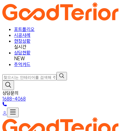
포트폴리오
시공사례
현장상황
실시간
상담현황
NEW
추억카드
상담문의
1688-4068