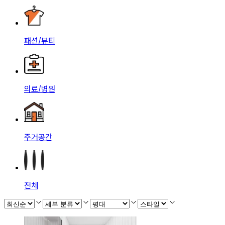
패션/뷰티
의료/병원
주거공간
전체