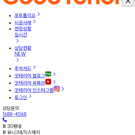
포트폴리오
시공사례
현장상황
실시간
상담현황
NEW
추억카드
굿테리어 블로그
굿테리어 유튜브
굿테리어 인스타그램
로그인
상담문의
1688-4068
#
30평대
#
유니크&믹스매치