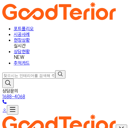
포트폴리오
시공사례
현장상황
실시간
상담현황
NEW
추억카드
상담문의
1688-4068