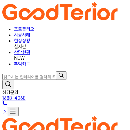
포트폴리오
시공사례
현장상황
실시간
상담현황
NEW
추억카드
상담문의
1688-4068