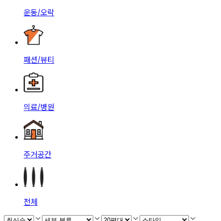
운동/오락
패션/뷰티
의료/병원
주거공간
전체