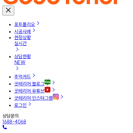
포트폴리오
시공사례
현장상황
실시간
상담현황
NEW
추억카드
굿테리어 블로그
굿테리어 유튜브
굿테리어 인스타그램
로그인
상담문의
1688-4068