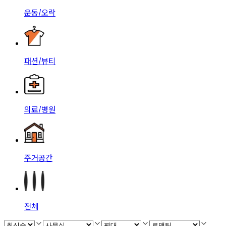
운동/오락
패션/뷰티
의료/병원
주거공간
전체