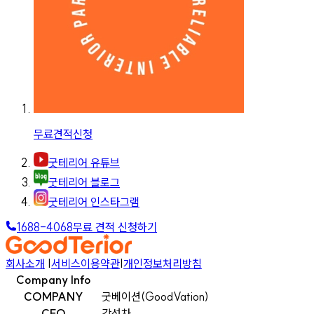
무료견적신청
굿테리어 유튜브
굿테리어 블로그
굿테리어 인스타그램
1688-4068
무료 견적 신청하기
회사소개
|
서비스이용약관
|
개인정보처리방침
Company Info
COMPANY
굿베이션(GoodVation)
CEO
강선차