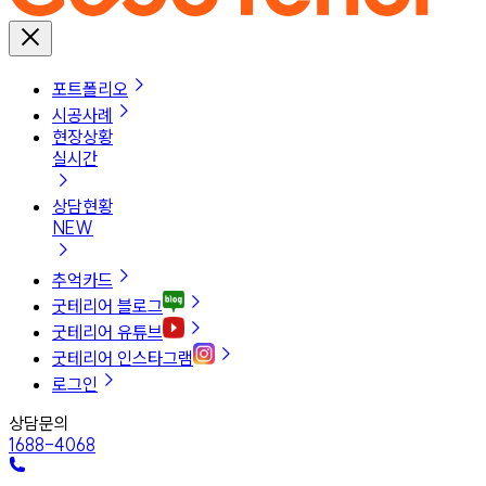
포트폴리오
시공사례
현장상황
실시간
상담현황
NEW
추억카드
굿테리어 블로그
굿테리어 유튜브
굿테리어 인스타그램
로그인
상담문의
1688-4068