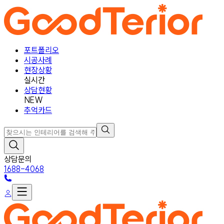
포트폴리오
시공사례
현장상황
실시간
상담현황
NEW
추억카드
상담문의
1688-4068