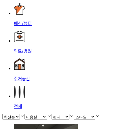
패션/뷰티
의료/병원
주거공간
전체