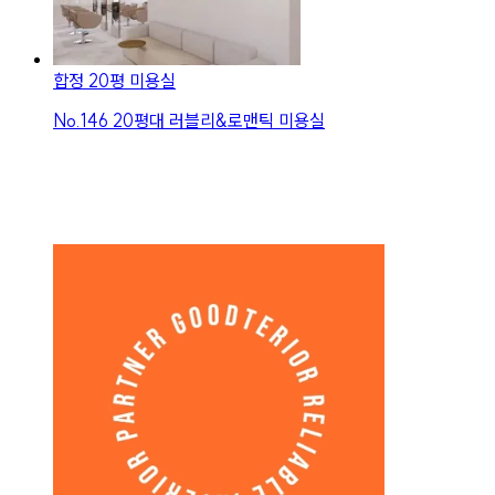
합정 20평 미용실
No.
146
20평대 러블리&로맨틱 미용실