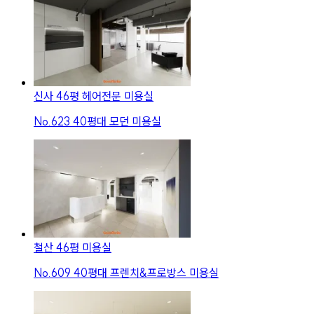
신사 46평 헤어전문 미용실
No.
623
40평대 모던 미용실
철산 46평 미용실
No.
609
40평대 프렌치&프로방스 미용실