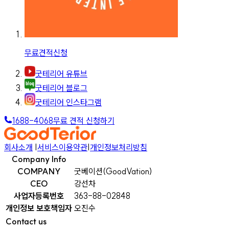
무료견적신청
굿테리어 유튜브
굿테리어 블로그
굿테리어 인스타그램
1688-4068
무료 견적 신청하기
회사소개
|
서비스이용약관
|
개인정보처리방침
Company Info
COMPANY
굿베이션(GoodVation)
CEO
강선차
사업자등록번호
363-88-02848
개인정보 보호책임자
오진수
Contact us