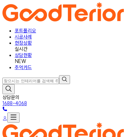
포트폴리오
시공사례
현장상황
실시간
상담현황
NEW
추억카드
상담문의
1688-4068