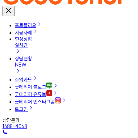
포트폴리오
시공사례
현장상황
실시간
상담현황
NEW
추억카드
굿테리어 블로그
굿테리어 유튜브
굿테리어 인스타그램
로그인
상담문의
1688-4068