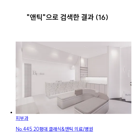
"앤틱"
으로
검색한 결과
(
16
)
피부과
No.
445
20평대 클래식&앤틱 의료/병원