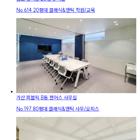
No.
614
20평대 클래식&앤틱 학원/교육
가산 퍼블릭 B동 젠어스 사무실
No.
197
80평대 클래식&앤틱 사무/오피스