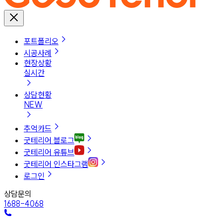
포트폴리오
시공사례
현장상황
실시간
상담현황
NEW
추억카드
굿테리어 블로그
굿테리어 유튜브
굿테리어 인스타그램
로그인
상담문의
1688-4068