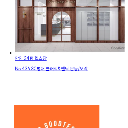
안양 34평 헬스장
No.
436
30평대 클래식&앤틱 운동/오락