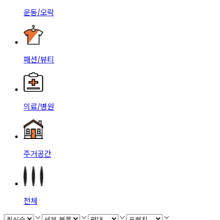
운동/오락
패션/뷰티
의료/병원
주거공간
전체