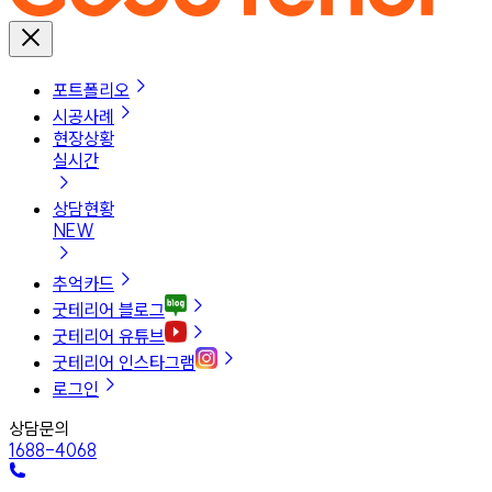
포트폴리오
시공사례
현장상황
실시간
상담현황
NEW
추억카드
굿테리어 블로그
굿테리어 유튜브
굿테리어 인스타그램
로그인
상담문의
1688-4068