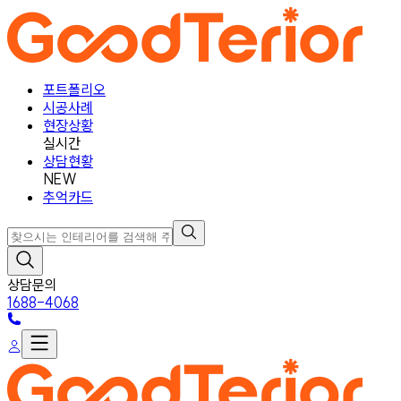
포트폴리오
시공사례
현장상황
실시간
상담현황
NEW
추억카드
상담문의
1688-4068