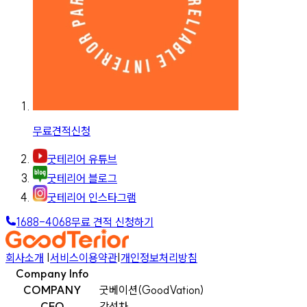
무료견적신청
굿테리어 유튜브
굿테리어 블로그
굿테리어 인스타그램
1688-4068
무료 견적 신청하기
회사소개
|
서비스이용약관
|
개인정보처리방침
Company Info
COMPANY
굿베이션(GoodVation)
CEO
강선차