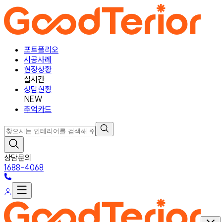
포트폴리오
시공사례
현장상황
실시간
상담현황
NEW
추억카드
상담문의
1688-4068