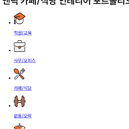
앤틱 카페/식당 인테리어 포트폴리
학원/교육
사무/오피스
카페/식당
운동/오락