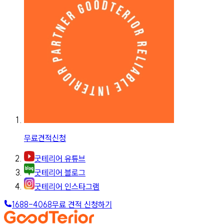
무료견적신청
굿테리어 유튜브
굿테리어 블로그
굿테리어 인스타그램
1688-4068
무료 견적 신청하기