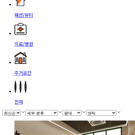
패션/뷰티
의료/병원
주거공간
전체