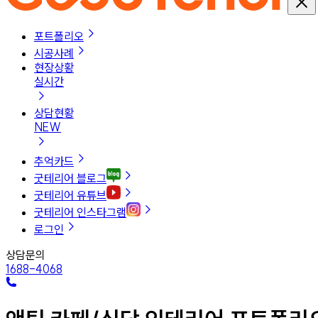
포트폴리오
시공사례
현장상황
실시간
상담현황
NEW
추억카드
굿테리어 블로그
굿테리어 유튜브
굿테리어 인스타그램
로그인
상담문의
1688-4068