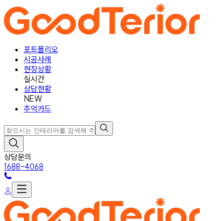
포트폴리오
시공사례
현장상황
실시간
상담현황
NEW
추억카드
상담문의
1688-4068