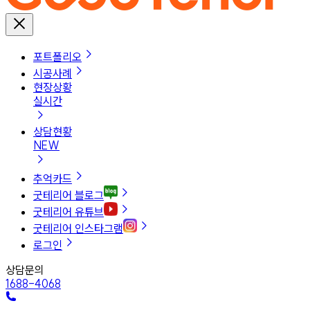
포트폴리오
시공사례
현장상황
실시간
상담현황
NEW
추억카드
굿테리어 블로그
굿테리어 유튜브
굿테리어 인스타그램
로그인
상담문의
1688-4068