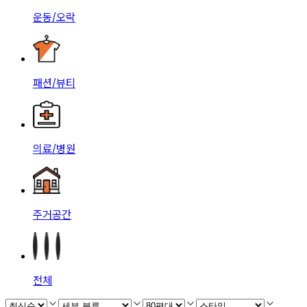
운동/오락
패션/뷰티
의료/병원
주거공간
전체