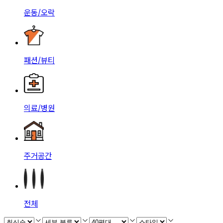
운동/오락
패션/뷰티
의료/병원
주거공간
전체