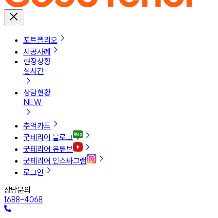
포트폴리오
시공사례
현장상황
실시간
상담현황
NEW
추억카드
굿테리어 블로그
굿테리어 유튜브
굿테리어 인스타그램
로그인
상담문의
1688-4068