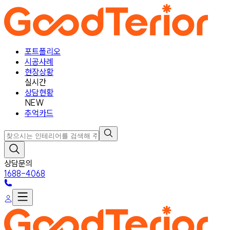
포트폴리오
시공사례
현장상황
실시간
상담현황
NEW
추억카드
상담문의
1688-4068