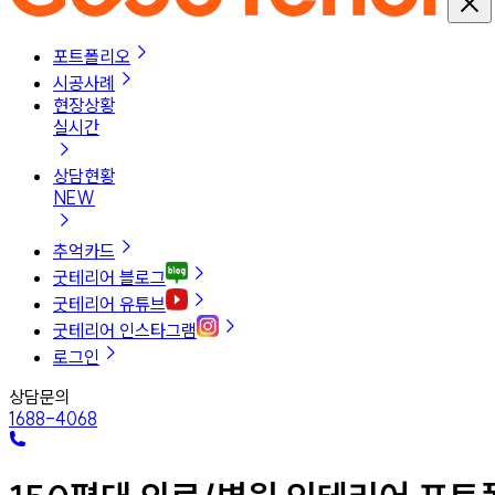
포트폴리오
시공사례
현장상황
실시간
상담현황
NEW
추억카드
굿테리어 블로그
굿테리어 유튜브
굿테리어 인스타그램
로그인
상담문의
1688-4068