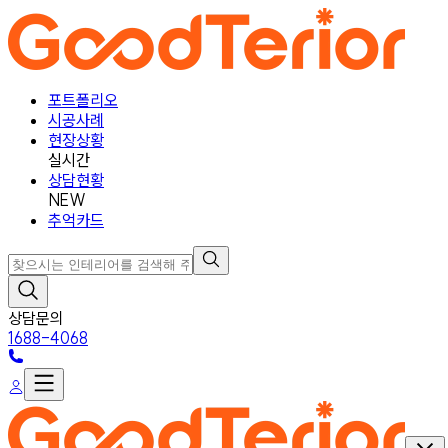
포트폴리오
시공사례
현장상황
실시간
상담현황
NEW
추억카드
상담문의
1688-4068