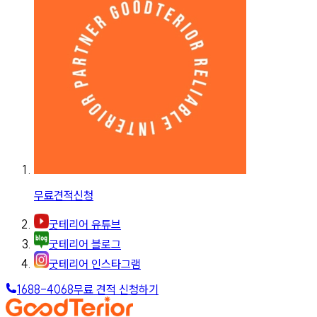
무료견적신청
굿테리어 유튜브
굿테리어 블로그
굿테리어 인스타그램
1688-4068
무료 견적 신청하기