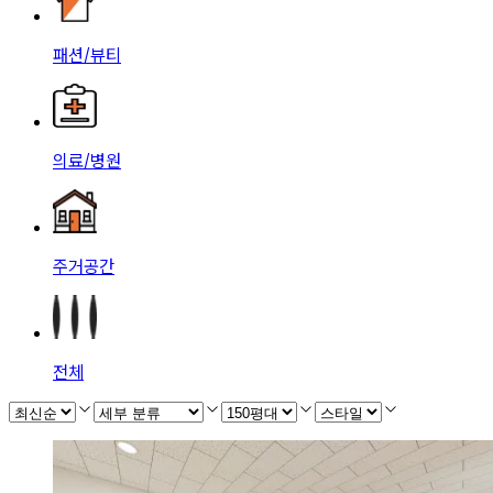
패션/뷰티
의료/병원
주거공간
전체