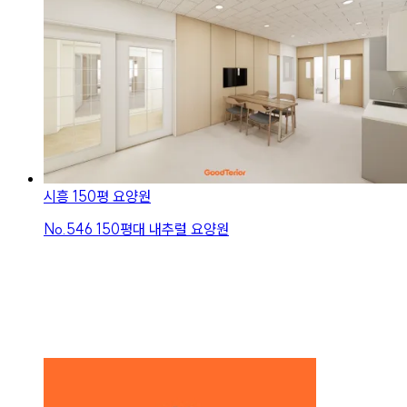
시흥 150평 요양원
No.
546
150평대 내추럴 요양원