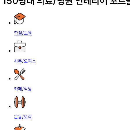
150평대 의료/병원 인테리어 포
학원/교육
사무/오피스
카페/식당
운동/오락