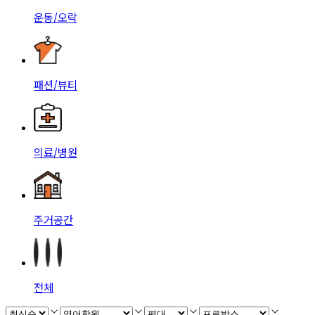
운동/오락
패션/뷰티
의료/병원
주거공간
전체