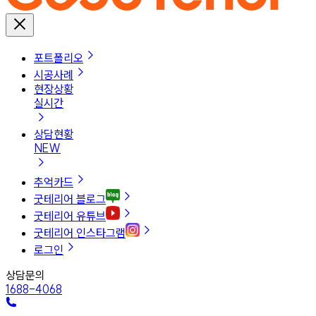
포트폴리오
시공사례
현장상황
실시간
상담현황
NEW
추억카드
굿테리어 블로그
굿테리어 유튜브
굿테리어 인스타그램
로그인
상담문의
1688-4068