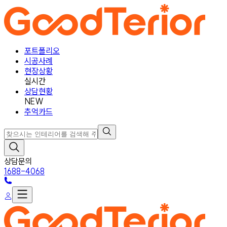
포트폴리오
시공사례
현장상황
실시간
상담현황
NEW
추억카드
상담문의
1688-4068