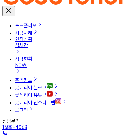
포트폴리오
시공사례
현장상황
실시간
상담현황
NEW
추억카드
굿테리어 블로그
굿테리어 유튜브
굿테리어 인스타그램
로그인
상담문의
1688-4068