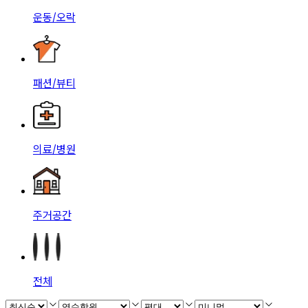
운동/오락
패션/뷰티
의료/병원
주거공간
전체