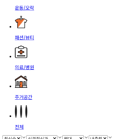
운동/오락
패션/뷰티
의료/병원
주거공간
전체