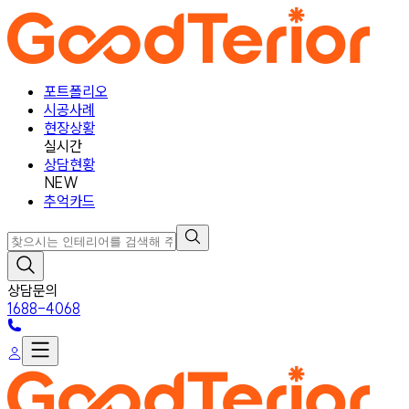
포트폴리오
시공사례
현장상황
실시간
상담현황
NEW
추억카드
상담문의
1688-4068