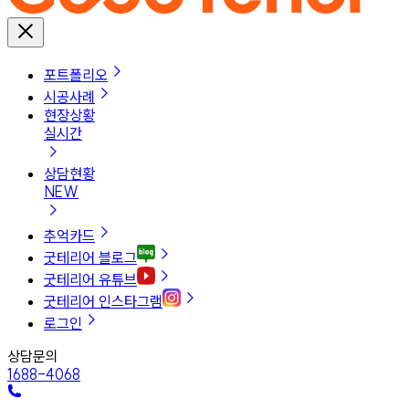
포트폴리오
시공사례
현장상황
실시간
상담현황
NEW
추억카드
굿테리어 블로그
굿테리어 유튜브
굿테리어 인스타그램
로그인
상담문의
1688-4068