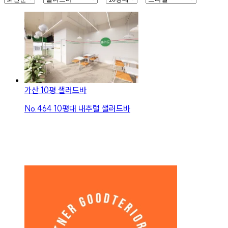
가산 10평 샐러드바
No.
464
10평대 내추럴 샐러드바