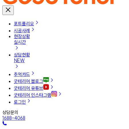
포트폴리오
시공사례
현장상황
실시간
상담현황
NEW
추억카드
굿테리어 블로그
굿테리어 유튜브
굿테리어 인스타그램
로그인
상담문의
1688-4068