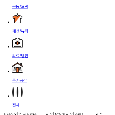
운동/오락
패션/뷰티
의료/병원
주거공간
전체