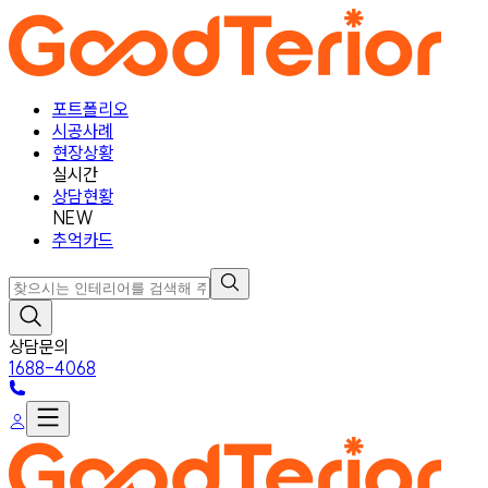
포트폴리오
시공사례
현장상황
실시간
상담현황
NEW
추억카드
상담문의
1688-4068