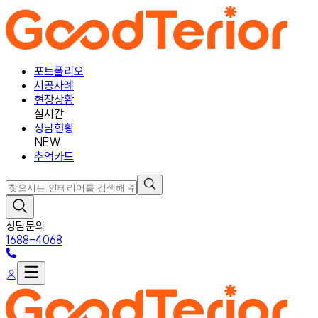
포트폴리오
시공사례
현장상황
실시간
상담현황
NEW
추억카드
상담문의
1688-4068