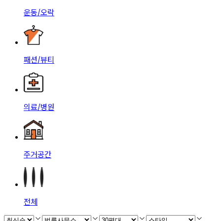
운동/오락
패션/뷰티
의료/병원
주거공간
전체