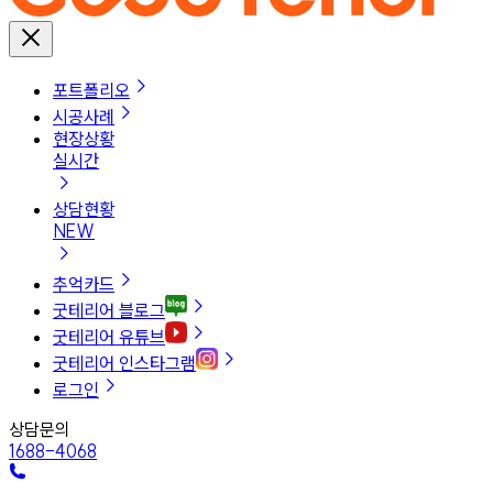
포트폴리오
시공사례
현장상황
실시간
상담현황
NEW
추억카드
굿테리어 블로그
굿테리어 유튜브
굿테리어 인스타그램
로그인
상담문의
1688-4068