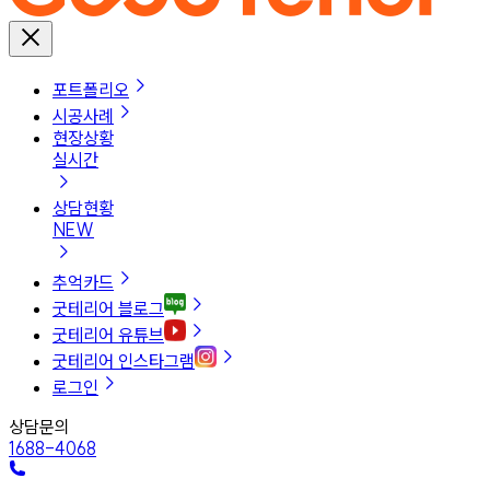
포트폴리오
시공사례
현장상황
실시간
상담현황
NEW
추억카드
굿테리어 블로그
굿테리어 유튜브
굿테리어 인스타그램
로그인
상담문의
1688-4068