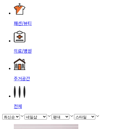
패션/뷰티
의료/병원
주거공간
전체