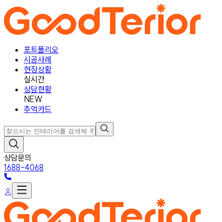
포트폴리오
시공사례
현장상황
실시간
상담현황
NEW
추억카드
상담문의
1688-4068