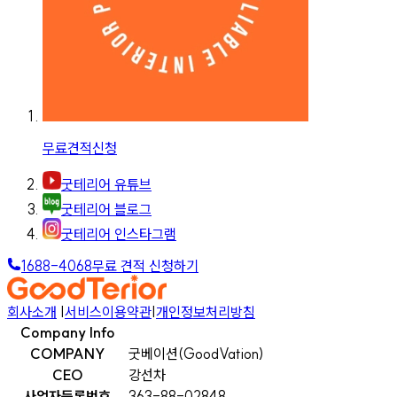
무료견적신청
굿테리어 유튜브
굿테리어 블로그
굿테리어 인스타그램
1688-4068
무료 견적 신청하기
회사소개
|
서비스이용약관
|
개인정보처리방침
Company Info
COMPANY
굿베이션(GoodVation)
CEO
강선차
사업자등록번호
363-88-02848