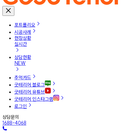
포트폴리오
시공사례
현장상황
실시간
상담현황
NEW
추억카드
굿테리어 블로그
굿테리어 유튜브
굿테리어 인스타그램
로그인
상담문의
1688-4068