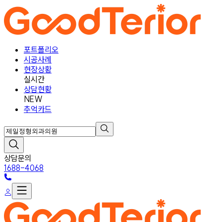
포트폴리오
시공사례
현장상황
실시간
상담현황
NEW
추억카드
상담문의
1688-4068