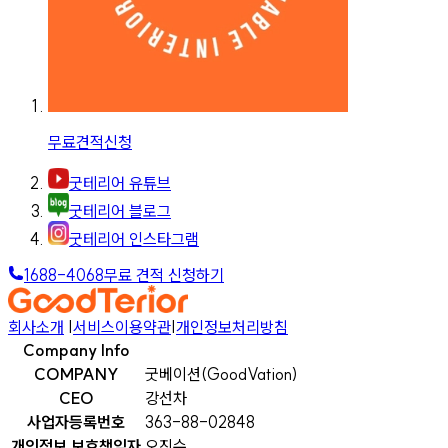
무료견적신청
굿테리어 유튜브
굿테리어 블로그
굿테리어 인스타그램
1688-4068
무료 견적 신청하기
회사소개
|
서비스이용약관
|
개인정보처리방침
Company Info
COMPANY
굿베이션(GoodVation)
CEO
강선차
사업자등록번호
363-88-02848
개인정보 보호책임자
오진수