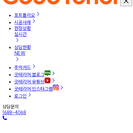
포트폴리오
시공사례
현장상황
실시간
상담현황
NEW
추억카드
굿테리어 블로그
굿테리어 유튜브
굿테리어 인스타그램
로그인
상담문의
1688-4068