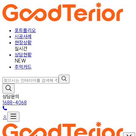
포트폴리오
시공사례
현장상황
실시간
상담현황
NEW
추억카드
상담문의
1688-4068