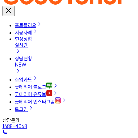
포트폴리오
시공사례
현장상황
실시간
상담현황
NEW
추억카드
굿테리어 블로그
굿테리어 유튜브
굿테리어 인스타그램
로그인
상담문의
1688-4068