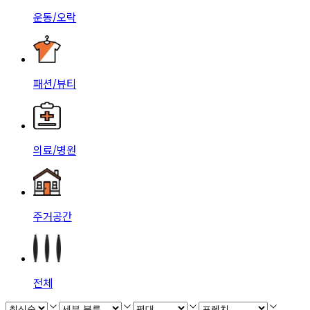
운동/오락
패션/뷰티
의료/병원
주거공간
전체