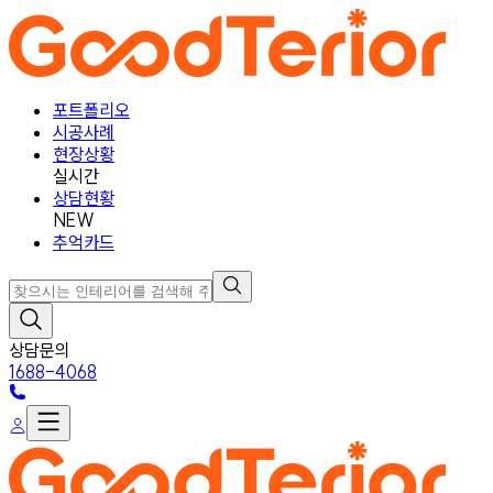
포트폴리오
시공사례
현장상황
실시간
상담현황
NEW
추억카드
상담문의
1688-4068