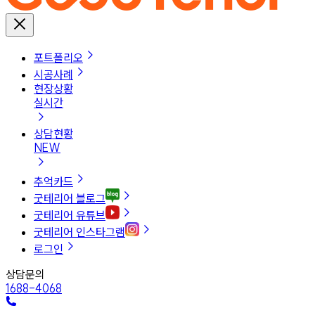
포트폴리오
시공사례
현장상황
실시간
상담현황
NEW
추억카드
굿테리어 블로그
굿테리어 유튜브
굿테리어 인스타그램
로그인
상담문의
1688-4068