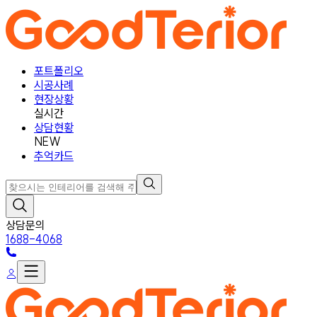
포트폴리오
시공사례
현장상황
실시간
상담현황
NEW
추억카드
상담문의
1688-4068