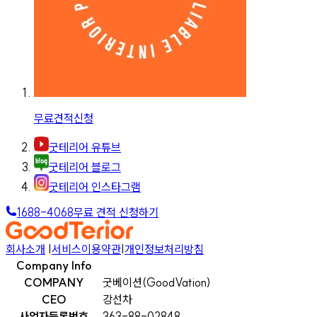
무료견적신청
굿테리어 유튜브
굿테리어 블로그
굿테리어 인스타그램
1688-4068
무료 견적 신청하기
회사소개
|
서비스이용약관
|
개인정보처리방침
Company Info
COMPANY
굿베이션(GoodVation)
CEO
강선차
사업자등록번호
363-88-02848