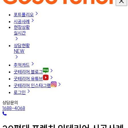
포트폴리오
시공사례
현장상황
실시간
상담현황
NEW
추억카드
굿테리어 블로그
굿테리어 유튜브
굿테리어 인스타그램
로그인
상담문의
1688-4068