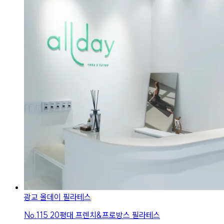
광교 올데이 필라테스
No.
115
20평대 프렌치&프로방스 필라테스