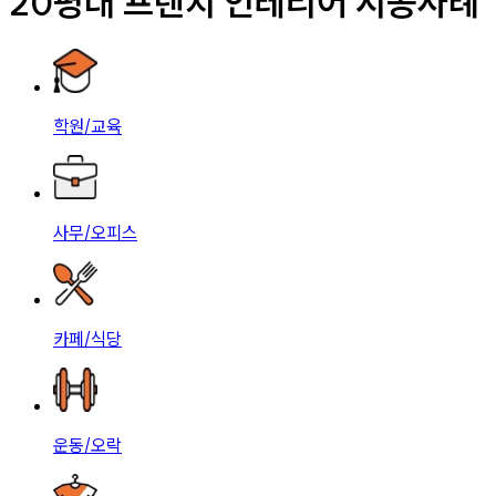
20평대 프렌치 인테리어 시공사례
학원/교육
사무/오피스
카페/식당
운동/오락