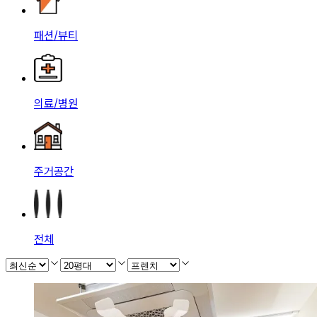
패션/뷰티
의료/병원
주거공간
전체