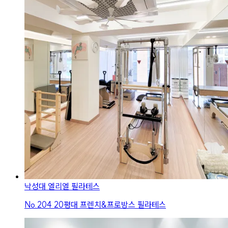
낙성대 엘리엘 필라테스
No.
204
20평대 프렌치&프로방스 필라테스