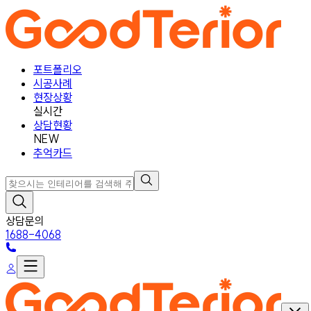
포트폴리오
시공사례
현장상황
실시간
상담현황
NEW
추억카드
상담문의
1688-4068