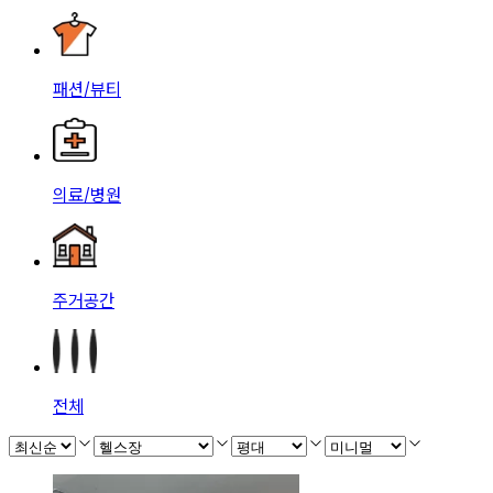
패션/뷰티
의료/병원
주거공간
전체