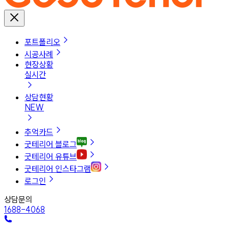
포트폴리오
시공사례
현장상황
실시간
상담현황
NEW
추억카드
굿테리어 블로그
굿테리어 유튜브
굿테리어 인스타그램
로그인
상담문의
1688-4068