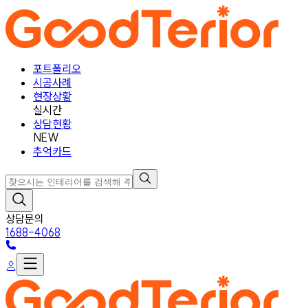
포트폴리오
시공사례
현장상황
실시간
상담현황
NEW
추억카드
상담문의
1688-4068