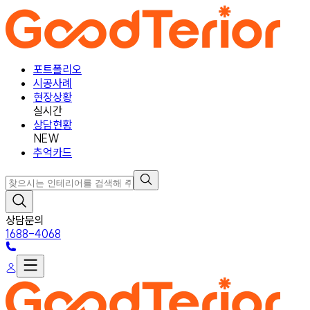
포트폴리오
시공사례
현장상황
실시간
상담현황
NEW
추억카드
상담문의
1688-4068