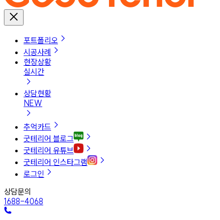
포트폴리오
시공사례
현장상황
실시간
상담현황
NEW
추억카드
굿테리어 블로그
굿테리어 유튜브
굿테리어 인스타그램
로그인
상담문의
1688-4068