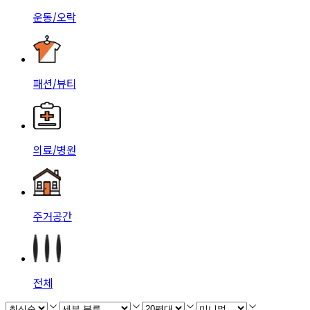
운동/오락
패션/뷰티
의료/병원
주거공간
전체