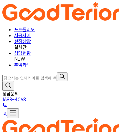
포트폴리오
시공사례
현장상황
실시간
상담현황
NEW
추억카드
상담문의
1688-4068