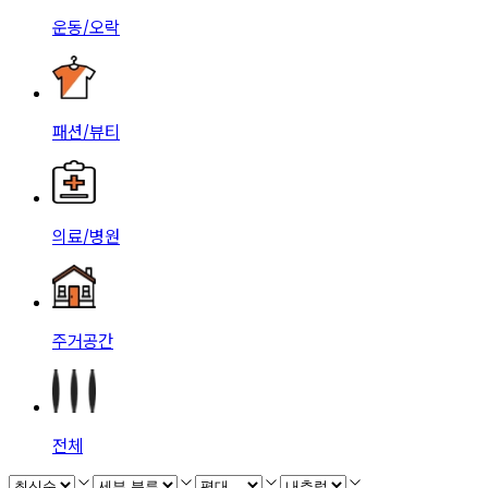
운동/오락
패션/뷰티
의료/병원
주거공간
전체