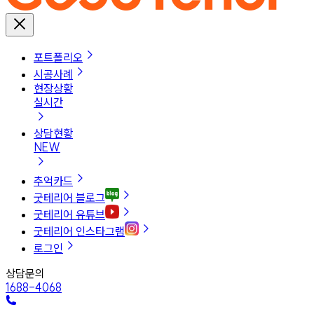
포트폴리오
시공사례
현장상황
실시간
상담현황
NEW
추억카드
굿테리어 블로그
굿테리어 유튜브
굿테리어 인스타그램
로그인
상담문의
1688-4068