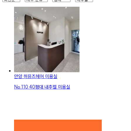
안양 허뮤즈헤어 미용실
No.
110
40평대 내추럴 미용실