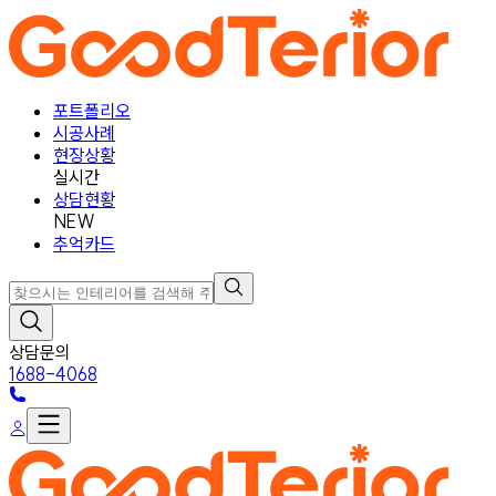
포트폴리오
시공사례
현장상황
실시간
상담현황
NEW
추억카드
상담문의
1688-4068