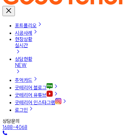
포트폴리오
시공사례
현장상황
실시간
상담현황
NEW
추억카드
굿테리어 블로그
굿테리어 유튜브
굿테리어 인스타그램
로그인
상담문의
1688-4068