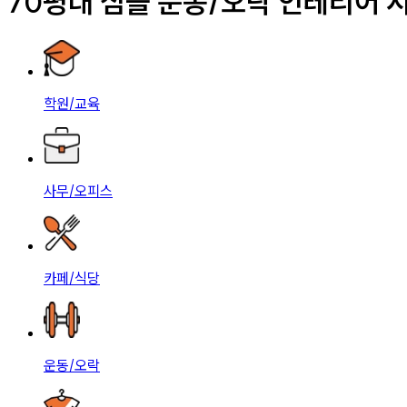
70평대 심플 운동/오락 인테리어 
학원/교육
사무/오피스
카페/식당
운동/오락