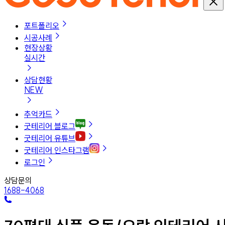
포트폴리오
시공사례
현장상황
실시간
상담현황
NEW
추억카드
굿테리어 블로그
굿테리어 유튜브
굿테리어 인스타그램
로그인
상담문의
1688-4068