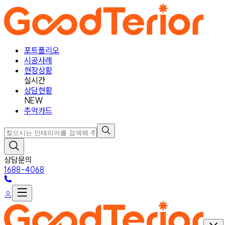
포트폴리오
시공사례
현장상황
실시간
상담현황
NEW
추억카드
상담문의
1688-4068