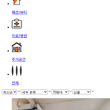
패션/뷰티
의료/병원
주거공간
전체