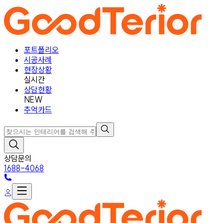
포트폴리오
시공사례
현장상황
실시간
상담현황
NEW
추억카드
상담문의
1688-4068