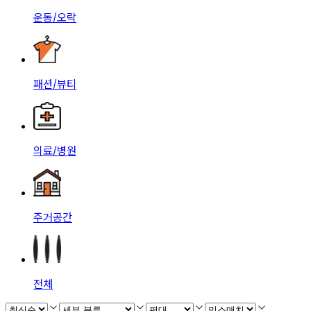
운동/오락
패션/뷰티
의료/병원
주거공간
전체