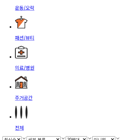
운동/오락
패션/뷰티
의료/병원
주거공간
전체