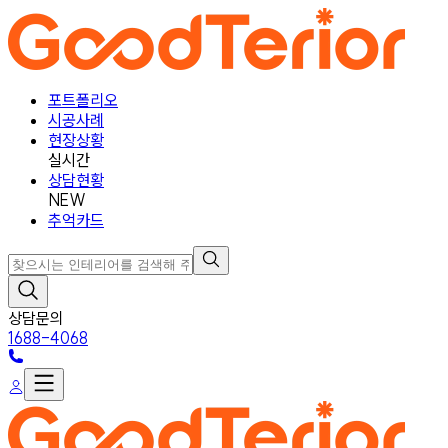
포트폴리오
시공사례
현장상황
실시간
상담현황
NEW
추억카드
상담문의
1688-4068