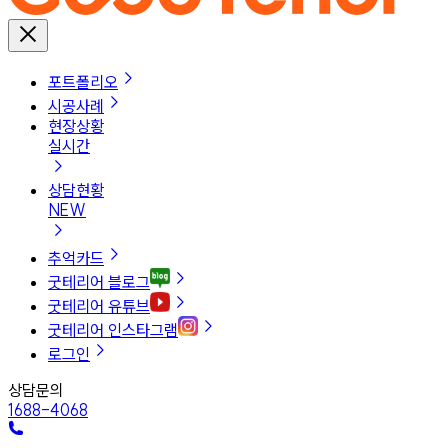
포트폴리오
시공사례
현장상황
실시간
상담현황
NEW
추억카드
굿테리어 블로그
굿테리어 유튜브
굿테리어 인스타그램
로그인
상담문의
1688-4068