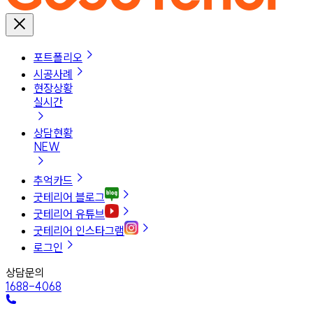
포트폴리오
시공사례
현장상황
실시간
상담현황
NEW
추억카드
굿테리어 블로그
굿테리어 유튜브
굿테리어 인스타그램
로그인
상담문의
1688-4068