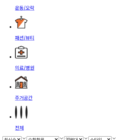
운동/오락
패션/뷰티
의료/병원
주거공간
전체