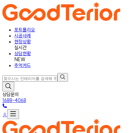
포트폴리오
시공사례
현장상황
실시간
상담현황
NEW
추억카드
상담문의
1688-4068