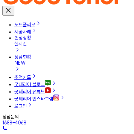
포트폴리오
시공사례
현장상황
실시간
상담현황
NEW
추억카드
굿테리어 블로그
굿테리어 유튜브
굿테리어 인스타그램
로그인
상담문의
1688-4068