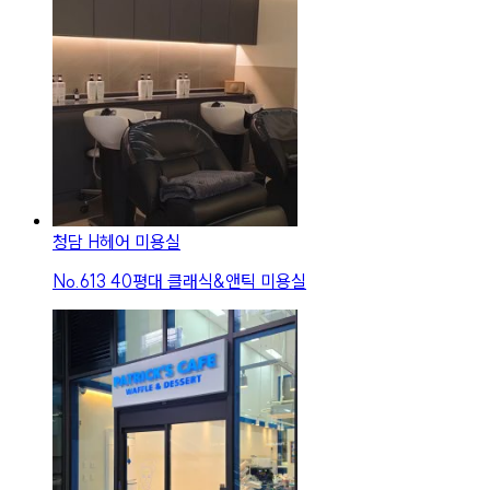
청담 H헤어 미용실
No.
613
40평대 클래식&앤틱 미용실