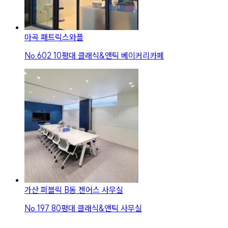
마곡 패트릭스와플
No.
602
10평대 클래식&앤틱 베이커리카페
가산 퍼블릭 B동 젠어스 사무실
No.
197
80평대 클래식&앤틱 사무실