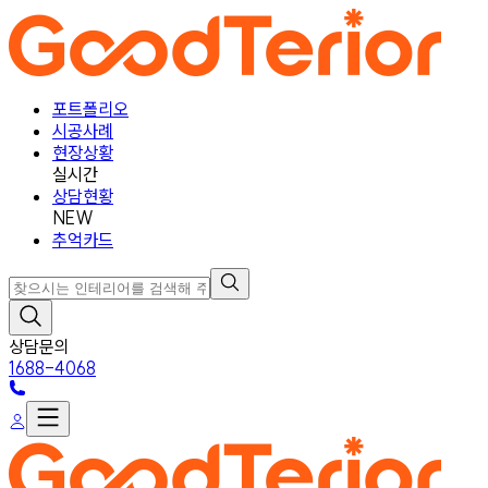
포트폴리오
시공사례
현장상황
실시간
상담현황
NEW
추억카드
상담문의
1688-4068