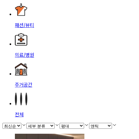
패션/뷰티
의료/병원
주거공간
전체