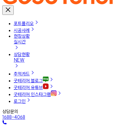
포트폴리오
시공사례
현장상황
실시간
상담현황
NEW
추억카드
굿테리어 블로그
굿테리어 유튜브
굿테리어 인스타그램
로그인
상담문의
1688-4068