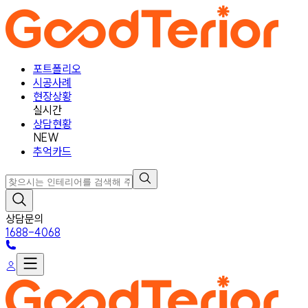
포트폴리오
시공사례
현장상황
실시간
상담현황
NEW
추억카드
상담문의
1688-4068