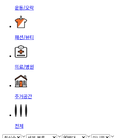
운동/오락
패션/뷰티
의료/병원
주거공간
전체