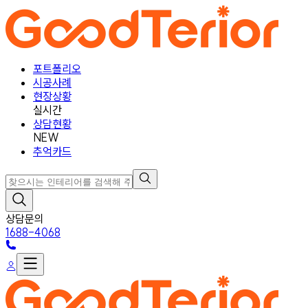
포트폴리오
시공사례
현장상황
실시간
상담현황
NEW
추억카드
상담문의
1688-4068