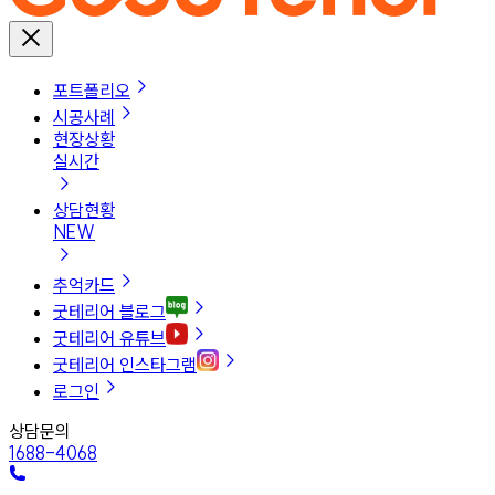
포트폴리오
시공사례
현장상황
실시간
상담현황
NEW
추억카드
굿테리어 블로그
굿테리어 유튜브
굿테리어 인스타그램
로그인
상담문의
1688-4068