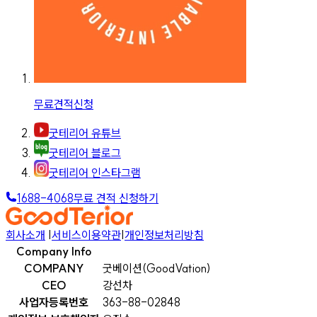
무료견적신청
굿테리어 유튜브
굿테리어 블로그
굿테리어 인스타그램
1688-4068
무료 견적 신청하기
회사소개
|
서비스이용약관
|
개인정보처리방침
Company Info
COMPANY
굿베이션(GoodVation)
CEO
강선차
사업자등록번호
363-88-02848