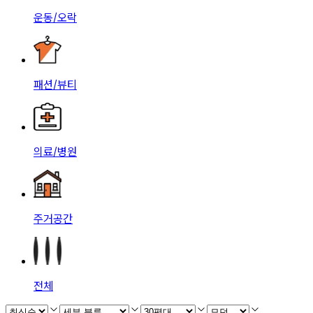
운동/오락
패션/뷰티
의료/병원
주거공간
전체