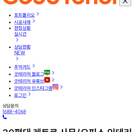
포트폴리오
시공사례
현장상황
실시간
상담현황
NEW
추억카드
굿테리어 블로그
굿테리어 유튜브
굿테리어 인스타그램
로그인
상담문의
1688-4068