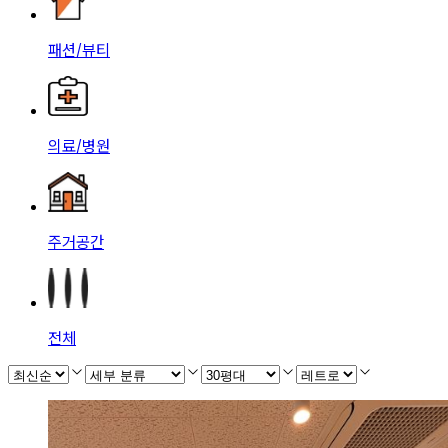
패션/뷰티
의료/병원
주거공간
전체