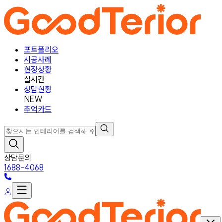
포트폴리오
시공사례
현장상황
실시간
상담현황
NEW
추억카드
상담문의
1688-4068