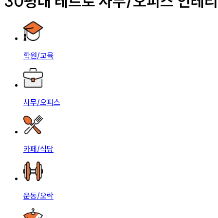
30평대 레트로 사무/오피스 인테
학원/교육
사무/오피스
카페/식당
운동/오락