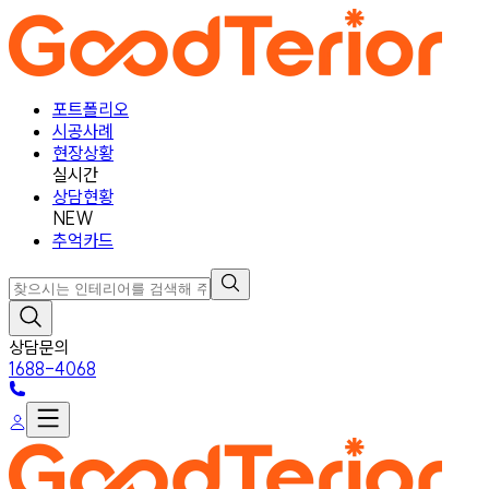
포트폴리오
시공사례
현장상황
실시간
상담현황
NEW
추억카드
상담문의
1688-4068