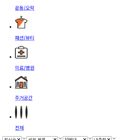
운동/오락
패션/뷰티
의료/병원
주거공간
전체