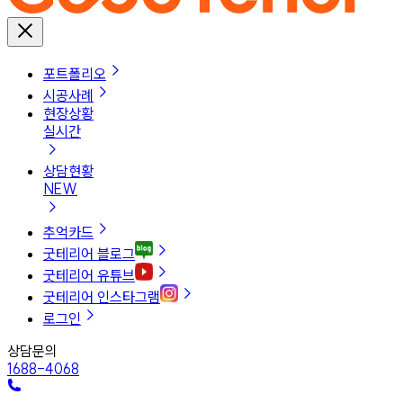
포트폴리오
시공사례
현장상황
실시간
상담현황
NEW
추억카드
굿테리어 블로그
굿테리어 유튜브
굿테리어 인스타그램
로그인
상담문의
1688-4068