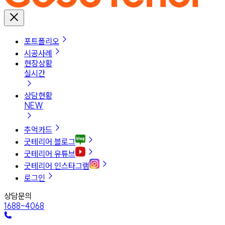
포트폴리오
시공사례
현장상황
실시간
상담현황
NEW
추억카드
굿테리어 블로그
굿테리어 유튜브
굿테리어 인스타그램
로그인
상담문의
1688-4068