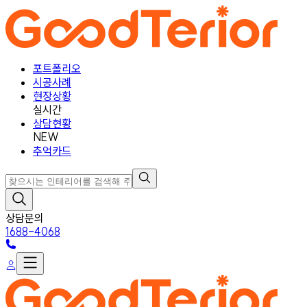
포트폴리오
시공사례
현장상황
실시간
상담현황
NEW
추억카드
상담문의
1688-4068