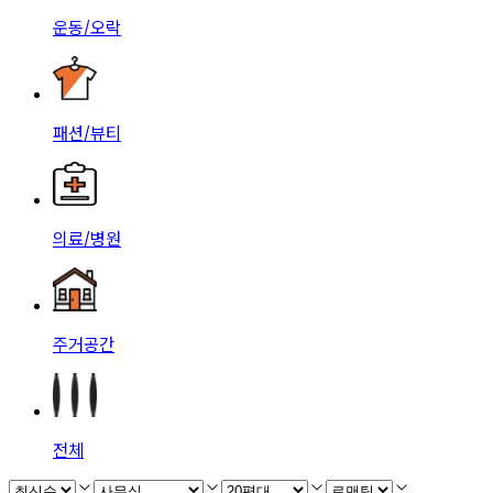
운동/오락
패션/뷰티
의료/병원
주거공간
전체