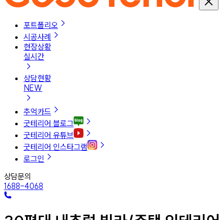
포트폴리오
시공사례
현장상황
실시간
상담현황
NEW
추억카드
굿테리어 블로그
굿테리어 유튜브
굿테리어 인스타그램
로그인
상담문의
1688-4068