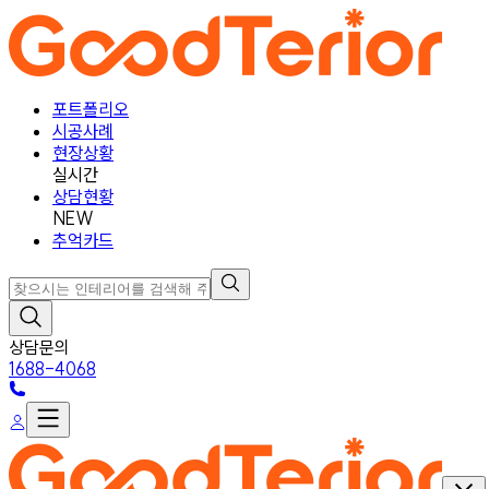
포트폴리오
시공사례
현장상황
실시간
상담현황
NEW
추억카드
상담문의
1688-4068