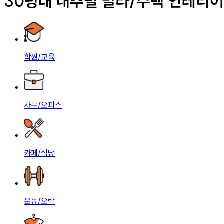
30평대 내추럴 빌라/주택 인테리
학원/교육
사무/오피스
카페/식당
운동/오락