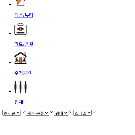
패션/뷰티
의료/병원
주거공간
전체