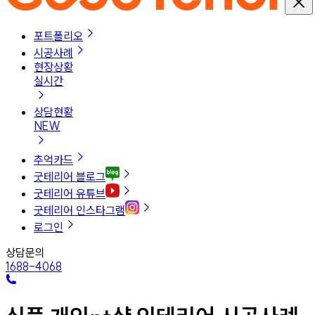
포트폴리오
시공사례
현장상황
실시간
상담현황
NEW
추억카드
굿테리어 블로그
굿테리어 유튜브
굿테리어 인스타그램
로그인
상담문의
1688-4068