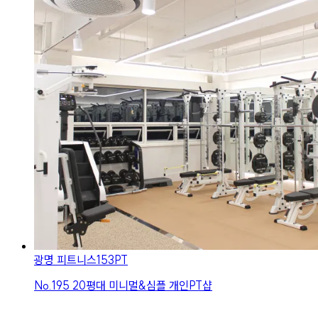
광명 피트니스153PT
No.
195
20평대 미니멀&심플 개인PT샵