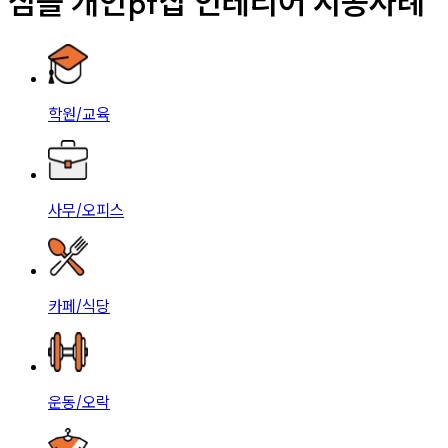
심플 개인pt샵 인테리어 시공사례
학원/교육
사무/오피스
카페/식당
운동/오락