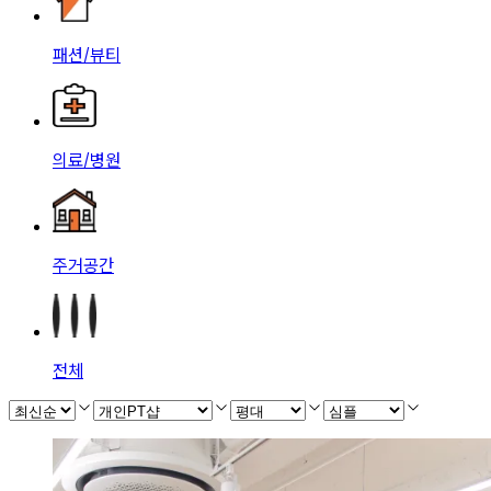
패션/뷰티
의료/병원
주거공간
전체