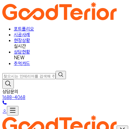
포트폴리오
시공사례
현장상황
실시간
상담현황
NEW
추억카드
상담문의
1688-4068