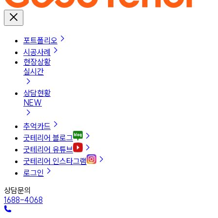
포트폴리오
시공사례
현장상황
실시간
상담현황
NEW
추억카드
굿테리어 블로그
굿테리어 유튜브
굿테리어 인스타그램
로그인
상담문의
1688-4068