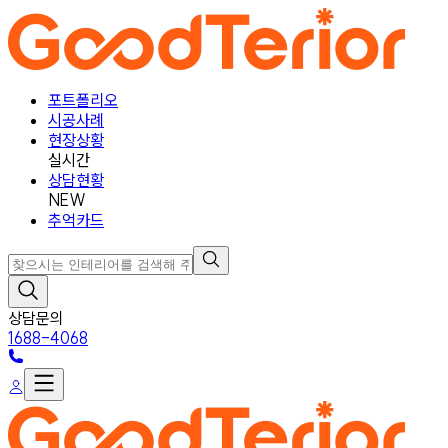
포트폴리오
시공사례
현장상황
실시간
상담현황
NEW
추억카드
상담문의
1688-4068