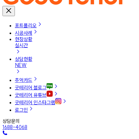
포트폴리오
시공사례
현장상황
실시간
상담현황
NEW
추억카드
굿테리어 블로그
굿테리어 유튜브
굿테리어 인스타그램
로그인
상담문의
1688-4068