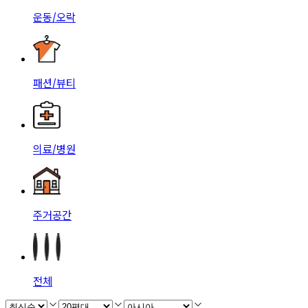
운동/오락
패션/뷰티
의료/병원
주거공간
전체