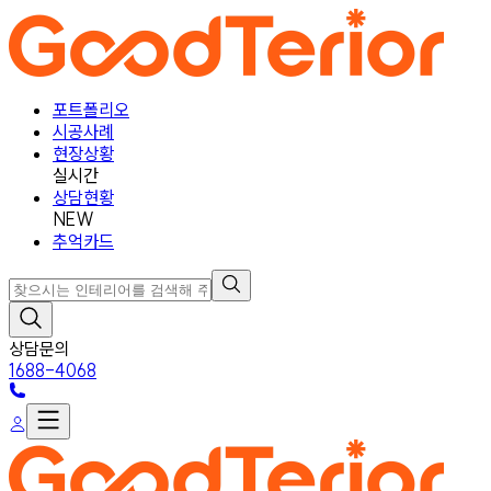
포트폴리오
시공사례
현장상황
실시간
상담현황
NEW
추억카드
상담문의
1688-4068