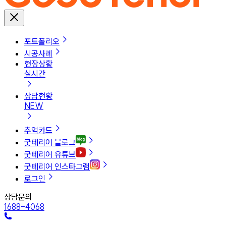
포트폴리오
시공사례
현장상황
실시간
상담현황
NEW
추억카드
굿테리어 블로그
굿테리어 유튜브
굿테리어 인스타그램
로그인
상담문의
1688-4068