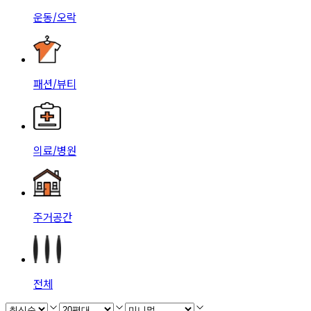
운동/오락
패션/뷰티
의료/병원
주거공간
전체