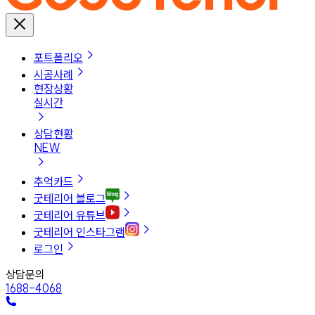
포트폴리오
시공사례
현장상황
실시간
상담현황
NEW
추억카드
굿테리어 블로그
굿테리어 유튜브
굿테리어 인스타그램
로그인
상담문의
1688-4068