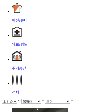
패션/뷰티
의료/병원
주거공간
전체