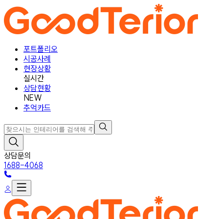
포트폴리오
시공사례
현장상황
실시간
상담현황
NEW
추억카드
상담문의
1688-4068