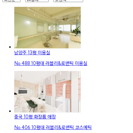
남양주 13평 미용실
No.
488
10평대 러블리&로맨틱 미용실
중국 10평 화장품 매장
No.
406
10평대 러블리&로맨틱 코스메틱