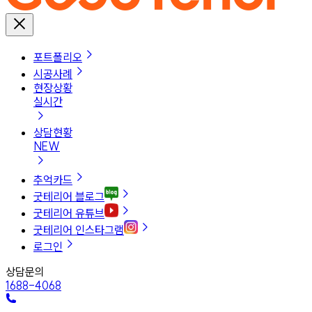
포트폴리오
시공사례
현장상황
실시간
상담현황
NEW
추억카드
굿테리어 블로그
굿테리어 유튜브
굿테리어 인스타그램
로그인
상담문의
1688-4068