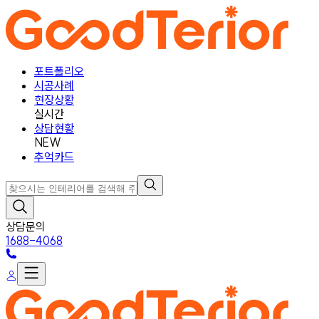
포트폴리오
시공사례
현장상황
실시간
상담현황
NEW
추억카드
상담문의
1688-4068