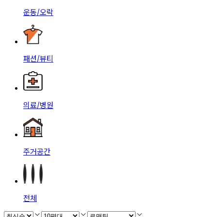
운동/오락
패션/뷰티
의료/병원
주거공간
전체