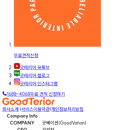
무료견적신청
굿테리어 유튜브
굿테리어 블로그
굿테리어 인스타그램
1688-4068
무료 견적 신청하기
회사소개
|
서비스이용약관
|
개인정보처리방침
Company Info
COMPANY
굿베이션(GoodVation)
CEO
강선차