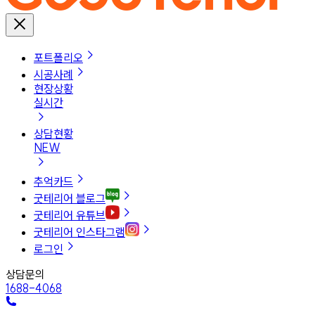
포트폴리오
시공사례
현장상황
실시간
상담현황
NEW
추억카드
굿테리어 블로그
굿테리어 유튜브
굿테리어 인스타그램
로그인
상담문의
1688-4068