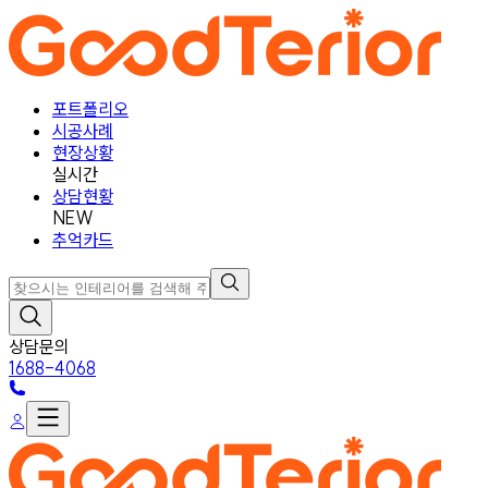
포트폴리오
시공사례
현장상황
실시간
상담현황
NEW
추억카드
상담문의
1688-4068