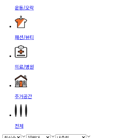
운동/오락
패션/뷰티
의료/병원
주거공간
전체