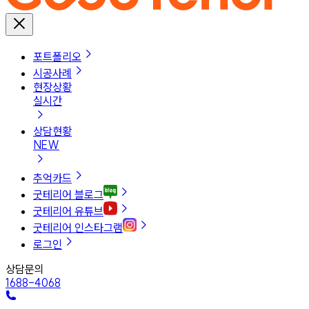
포트폴리오
시공사례
현장상황
실시간
상담현황
NEW
추억카드
굿테리어 블로그
굿테리어 유튜브
굿테리어 인스타그램
로그인
상담문의
1688-4068