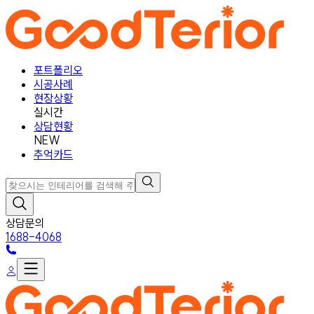
포트폴리오
시공사례
현장상황
실시간
상담현황
NEW
추억카드
상담문의
1688-4068