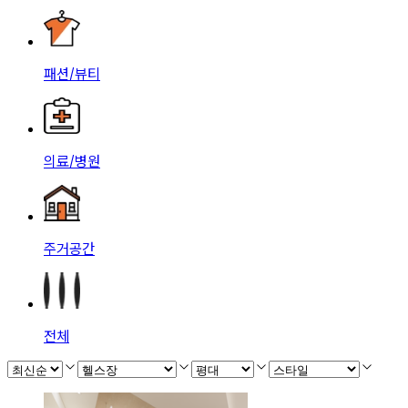
패션/뷰티
의료/병원
주거공간
전체