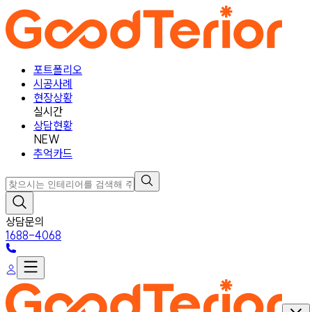
포트폴리오
시공사례
현장상황
실시간
상담현황
NEW
추억카드
상담문의
1688-4068