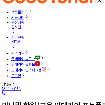
포트폴리오
시공사례
현장상황
실시간
상담현황
NEW
추억카드
굿테리어 블로그
굿테리어 유튜브
굿테리어 인스타그램
로그인
상담문의
1688-4068