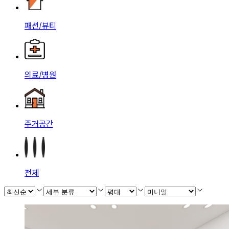
패션/뷰티
의료/병원
주거공간
전체